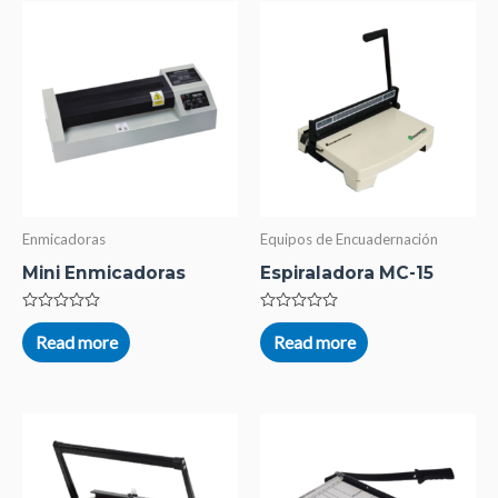
Enmicadoras
Equipos de Encuadernación
Mini Enmicadoras
Espiraladora MC-15
Rated
Rated
0
0
Read more
Read more
out
out
of
of
5
5