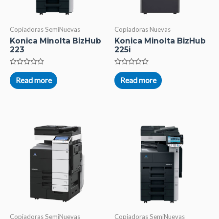
Copiadoras SemiNuevas
Copiadoras Nuevas
Konica Minolta BizHub
Konica Minolta BizHub
223
225i
Rated
Rated
0
0
Read more
Read more
out
out
of
of
5
5
Copiadoras SemiNuevas
Copiadoras SemiNuevas