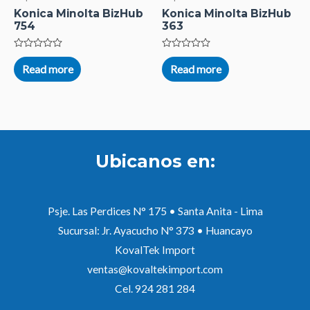
Konica Minolta BizHub
Konica Minolta BizHub
754
363
Rated
Rated
0
0
Read more
Read more
out
out
of
of
5
5
Ubicanos en:
Psje. Las Perdices N° 175 • Santa Anita - Lima
Sucursal: Jr. Ayacucho N° 373 • Huancayo
KovalTek Import
ventas@kovaltekimport.com
Cel. 924 281 284